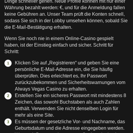
Dinge schneller gehen. Neue Profile können mit nur einer
Währung bezahlt werden: €, und für die Anmeldung fallen
keine Gebühren an. Unser Team prüft die Konten schnell,
sodass Sie sich in der Lobby umsehen können, sobald Sie
die E-Mail-Bestätigung erhalten.
Wenn Sie noch nie in einem Online-Casino gespielt
haben, ist der Einstieg einfach und sicher. Schritt für
Schritt:
Klicken Sie auf „Registrieren“ und geben Sie eine
persönliche E-Mail-Adresse ein, die Sie häufig
überprüfen. Dies erleichtert es, Ihr Passwort
zurückzubekommen und Sicherheitswarnungen vom
Always Vegas Casino zu erhalten.
Erstellen Sie ein sicheres Passwort mit mindestens 8
Zeichen, das sowohl Buchstaben als auch Zahlen
enthält. Verwenden Sie nicht denselben Login für
mehr als eine Site.
Es müssen der gesetzliche Vor- und Nachname, das
Geburtsdatum und die Adresse eingegeben werden.