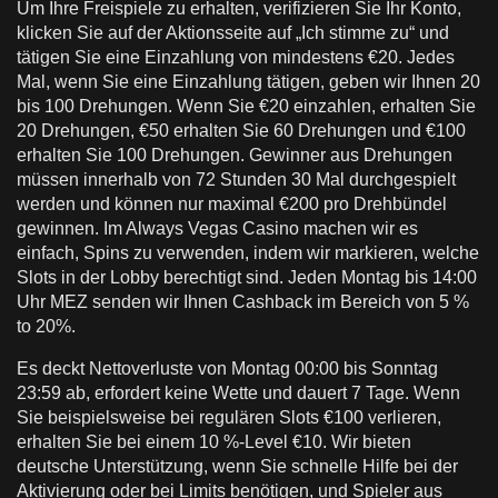
Um Ihre Freispiele zu erhalten, verifizieren Sie Ihr Konto,
klicken Sie auf der Aktionsseite auf „Ich stimme zu“ und
tätigen Sie eine Einzahlung von mindestens €20. Jedes
Mal, wenn Sie eine Einzahlung tätigen, geben wir Ihnen 20
bis 100 Drehungen. Wenn Sie €20 einzahlen, erhalten Sie
20 Drehungen, €50 erhalten Sie 60 Drehungen und €100
erhalten Sie 100 Drehungen. Gewinner aus Drehungen
müssen innerhalb von 72 Stunden 30 Mal durchgespielt
werden und können nur maximal €200 pro Drehbündel
gewinnen. Im Always Vegas Casino machen wir es
einfach, Spins zu verwenden, indem wir markieren, welche
Slots in der Lobby berechtigt sind. Jeden Montag bis 14:00
Uhr MEZ senden wir Ihnen Cashback im Bereich von 5 %
to 20%.
Es deckt Nettoverluste von Montag 00:00 bis Sonntag
23:59 ab, erfordert keine Wette und dauert 7 Tage. Wenn
Sie beispielsweise bei regulären Slots €100 verlieren,
erhalten Sie bei einem 10 %-Level €10. Wir bieten
deutsche Unterstützung, wenn Sie schnelle Hilfe bei der
Aktivierung oder bei Limits benötigen, und Spieler aus