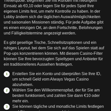
Trefferquote. Beginnen Sie mit Runden mit niedrigem
Einsatz ab €0,10 oder legen Sie für jedes Spiel Ihre
eigenen Limits fest, um mehr Kontrolle zu haben. In der
Lobby ändern sich die täglichen Auswahlmöglichkeiten
und saisonalen Missionen ständig. Für jede Aufgabe gibt
es einen einzigen Ort, an dem Fortschritte, Belohnungen
und Fälligkeitstermine angezeigt werden.
Es gibt gesellige Tische, Schnellsitzoptionen und ein
ruhiges Layout, bei dem Sie sich auf das Spielen statt auf
Pop-ups konzentrieren können. Mit diesem Casino-Filter
können Sie Ihre bevorzugten Spieltypen und Anbieter für
ein traditionelleres Aussehen festlegen.
Erstellen Sie ein Konto und überprüfen Sie Ihre ID,
um schnell Geld vom Always Vegas Casino
abzuheben.
Wählen Sie den Willkommenspfad, der für Sie am
besten funktioniert, und zahlen Sie dann €10 oder
mehr ein.
Sie können tägliche und monatliche Limits festlegen