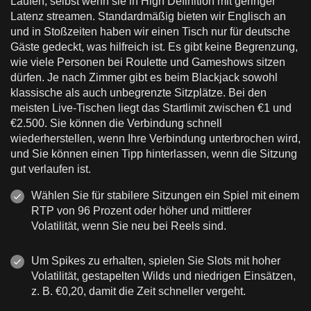
Laufen, selbst wenn sie in High Definition mit geringer
Latenz streamen. Standardmäßig bieten wir Englisch an
und in Stoßzeiten haben wir einen Tisch nur für deutsche
Gäste gedeckt, was hilfreich ist. Es gibt keine Begrenzung,
wie viele Personen bei Roulette und Gameshows sitzen
dürfen. Je nach Zimmer gibt es beim Blackjack sowohl
klassische als auch unbegrenzte Sitzplätze. Bei den
meisten Live-Tischen liegt das Startlimit zwischen €1 und
€2.500. Sie können die Verbindung schnell
wiederherstellen, wenn Ihre Verbindung unterbrochen wird,
und Sie können einen Tipp hinterlassen, wenn die Sitzung
gut verlaufen ist.
Wählen Sie für stabilere Sitzungen ein Spiel mit einem
RTP von 96 Prozent oder höher und mittlerer
Volatilität, wenn Sie neu bei Reels sind.
Um Spikes zu erhalten, spielen Sie Slots mit hoher
Volatilität, gestapelten Wilds und niedrigen Einsätzen,
z. B. €0,20, damit die Zeit schneller vergeht.