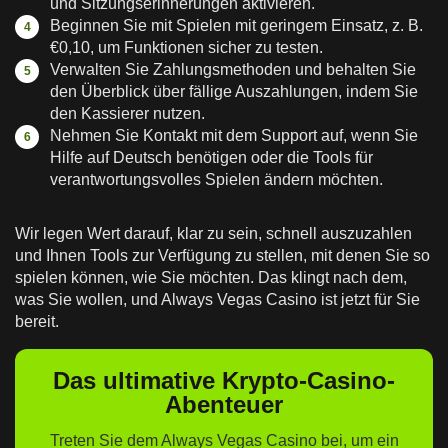
und Sitzungserinnerungen aktivieren.
Beginnen Sie mit Spielen mit geringem Einsatz, z. B.
€0,10, um Funktionen sicher zu testen.
Verwalten Sie Zahlungsmethoden und behalten Sie
den Überblick über fällige Auszahlungen, indem Sie
den Kassierer nutzen.
Nehmen Sie Kontakt mit dem Support auf, wenn Sie
Hilfe auf Deutsch benötigen oder die Tools für
verantwortungsvolles Spielen ändern möchten.
Wir legen Wert darauf, klar zu sein, schnell auszuzahlen
und Ihnen Tools zur Verfügung zu stellen, mit denen Sie so
spielen können, wie Sie möchten. Das klingt nach dem,
was Sie wollen, und Always Vegas Casino ist jetzt für Sie
bereit.
Das ultimative Krypto-Casino-
Abenteuer
Treten Sie dem Always Vegas Casino bei, um ein