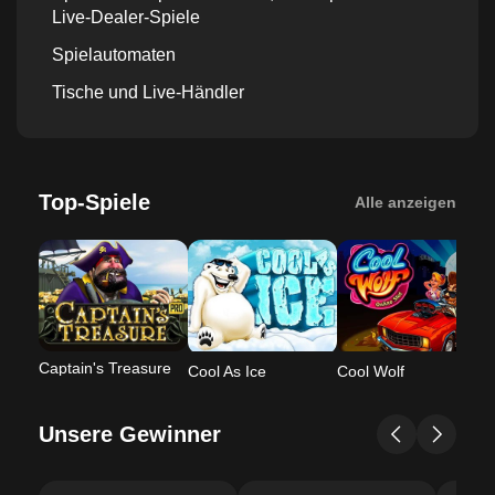
Live-Dealer-Spiele
Spielautomaten
Tische und Live-Händler
Bonusprogramm: Freispiele, Cashback und
Turniere
Wie unsere Aktionen funktionieren
Top-Spiele
Alle anzeigen
So erhalten und verwenden Sie Always Vegas
Casino-Gutscheincodes
So erhalten Sie Ihren Code
Zeitsparende Regeln
Laden Sie unsere mobile App herunter, um das
Captain's Treasure
B
Glitz
Cool Wolf
volle Erlebnis auf Ihrem Telefon oder Tablet zu
erleben
Unsere Gewinner
Schnelleinrichtung Android (apk von unserer
Website)